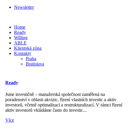
Newsletter
Home
Ready
Willing
ABLE
Klientská zóna
Kontakty
Praha
Bratislava
Ready
Jsme investičně – manažerská společnost zaměřená na
poradenství v oblasti akvizic, řízení vlastních investic a aktiv
investorů, včetně optimalizací a restrukturalizací. V rámci řízení
aktiv investorů vkládáme často do investic...
Více