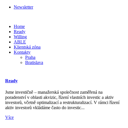
Newsletter
Home
Ready
Willing
ABLE
Klientská zóna
Kontakty
Praha
Bratislava
Ready
Jsme investičně – manažerská společnost zaměřená na
poradenství v oblasti akvizic, řízení vlastních investic a aktiv
investorů, včetně optimalizací a restrukturalizací. V rámci řízení
aktiv investorů vkládáme často do investic...
Více